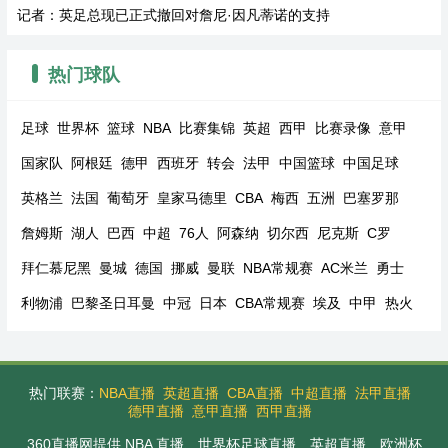
记者：英足总现已正式撤回对詹尼·因凡蒂诺的支持
热门球队
足球
世界杯
篮球
NBA
比赛集锦
英超
西甲
比赛录像
意甲
国家队
阿根廷
德甲
西班牙
转会
法甲
中国篮球
中国足球
英格兰
法国
葡萄牙
皇家马德里
CBA
梅西
五洲
巴塞罗那
詹姆斯
湖人
巴西
中超
76人
阿森纳
切尔西
尼克斯
C罗
拜仁慕尼黑
曼城
德国
挪威
曼联
NBA常规赛
AC米兰
勇士
利物浦
巴黎圣日耳曼
中冠
日本
CBA常规赛
埃及
中甲
热火
热门联赛：
NBA直播
英超直播
CBA直播
中超直播
法甲直播
德甲直播
意甲直播
西甲直播
360直播网提供 NBA 直播、世界杯足球直播、英超直播、欧洲杯