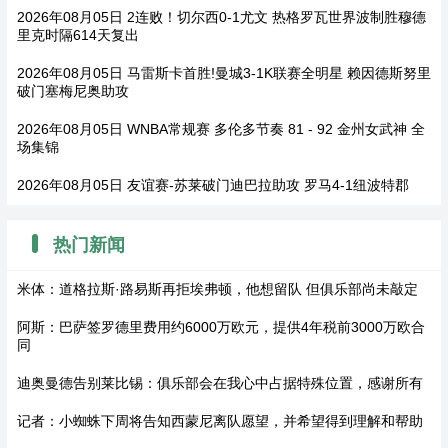
2026年08月05日 2连败！切尔西0-1尤文 热格罗瓦世界波制胜穆德
里克时隔614天复出
2026年08月05日 马雷斯卡首胜!曼城3-1K联赛全明星 赖因德斯努里
破门塞梅尼奥助攻
2026年08月05日 WNBA常规赛 多伦多节奏 81 - 92 金州女武神 全
场集锦
2026年08月05日 友谊赛-苏莱破门迪巴拉助攻 罗马4-1纽波特郡
热门新闻
米体：道格拉斯·路易斯再拒埃弗顿，他想留队 但俱乐部尚未敲定
阿斯：巴萨签罗德里费用约6000万欧元，提供4年税前3000万欧合
同
迪奥曼德告别莱比锡：俱乐部会在我心中占据特殊位置，感谢所有
记者：小蜘蛛下周将告知西蒙尼离队愿望，并希望得到理解和帮助