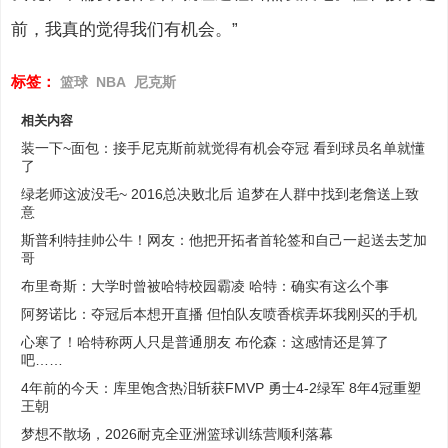
前，我真的觉得我们有机会。”
标签：
篮球
NBA
尼克斯
相关内容
装一下~面包：接手尼克斯前就觉得有机会夺冠 看到球员名单就懂
了
绿老师这波没毛~ 2016总决败北后 追梦在人群中找到老詹送上致
意
斯普利特挂帅公牛！网友：他把开拓者首轮签和自己一起送去芝加
哥
布里奇斯：大学时曾被哈特校园霸凌 哈特：确实有这么个事
阿努诺比：夺冠后本想开直播 但怕队友喷香槟弄坏我刚买的手机
心寒了！哈特称两人只是普通朋友 布伦森：这感情还是算了
吧……
4年前的今天：库里饱含热泪斩获FMVP 勇士4-2绿军 8年4冠重塑
王朝
梦想不散场，2026耐克全亚洲篮球训练营顺利落幕