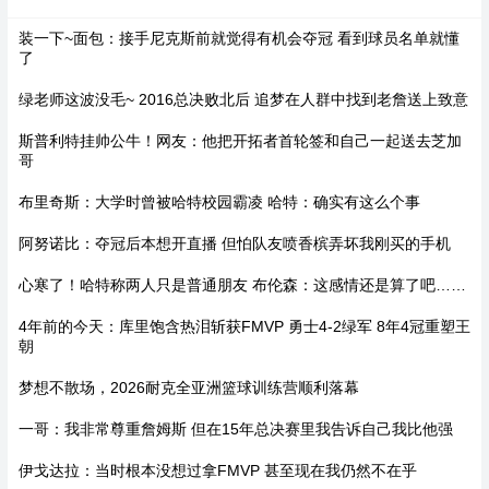
装一下~面包：接手尼克斯前就觉得有机会夺冠 看到球员名单就懂
了
绿老师这波没毛~ 2016总决败北后 追梦在人群中找到老詹送上致意
斯普利特挂帅公牛！网友：他把开拓者首轮签和自己一起送去芝加
哥
布里奇斯：大学时曾被哈特校园霸凌 哈特：确实有这么个事
阿努诺比：夺冠后本想开直播 但怕队友喷香槟弄坏我刚买的手机
心寒了！哈特称两人只是普通朋友 布伦森：这感情还是算了吧……
4年前的今天：库里饱含热泪斩获FMVP 勇士4-2绿军 8年4冠重塑王
朝
梦想不散场，2026耐克全亚洲篮球训练营顺利落幕
一哥：我非常尊重詹姆斯 但在15年总决赛里我告诉自己我比他强
伊戈达拉：当时根本没想过拿FMVP 甚至现在我仍然不在乎