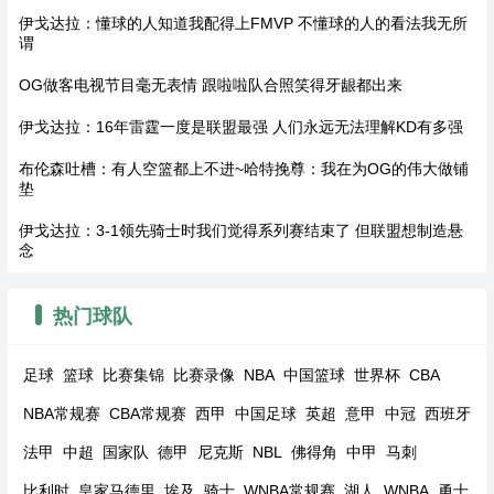
伊戈达拉：懂球的人知道我配得上FMVP 不懂球的人的看法我无所
谓
OG做客电视节目毫无表情 跟啦啦队合照笑得牙龈都出来
伊戈达拉：16年雷霆一度是联盟最强 人们永远无法理解KD有多强
布伦森吐槽：有人空篮都上不进~哈特挽尊：我在为OG的伟大做铺
垫
伊戈达拉：3-1领先骑士时我们觉得系列赛结束了 但联盟想制造悬
念
热门球队
足球
篮球
比赛集锦
比赛录像
NBA
中国篮球
世界杯
CBA
NBA常规赛
CBA常规赛
西甲
中国足球
英超
意甲
中冠
西班牙
法甲
中超
国家队
德甲
尼克斯
NBL
佛得角
中甲
马刺
比利时
皇家马德里
埃及
骑士
WNBA常规赛
湖人
WNBA
勇士