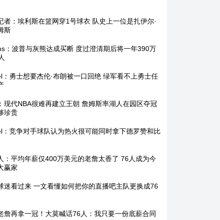
记者：埃利斯在篮网穿1号球衣 队史上一位是扎伊尔·
姆斯
ams：波普与灰熊达成买断 度过澄清期后将一年390万
人
egel：勇士想要杰伦·布朗被一口回绝 绿军看不上勇士任
产
：现代NBA很难再建立王朝 詹姆斯率湖人在园区夺冠
够珍贵
egel：竞争对手球队认为热火很可能同时拿下德罗赞和比
人：平均年薪仅400万美元的老詹太香了 76人成为今
大赢家
球迷看过来 一文看懂如何把你的直播吧主队更换成76
老詹再拿一冠！大莫喊话76人：我只要一份底薪合同