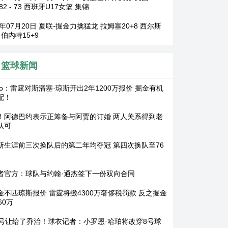
82 - 73 西班牙U17女篮 集锦
6年07月20日 夏联-掘金力擒猛龙 拉姆塞20+8 西尔斯
6 伯内特15+9
篮球新闻
tto：雷霆对斯潘塞·琼斯开出2年1200万报价 掘金有机
配！
！阿德巴约表示正筹备与阿贾的订婚 两人关系得到老
认可
斯生涯前三次换队后的第二年均夺冠 第四次换队至76
？
者官方：球队与约翰·通杰签下一份双向合同
金不匹琼斯报价 雷霆将缴4300万奢侈税罚款 反之掘金
60万
3号让给了乔治！球衣记者：小罗恩·哈珀将改穿8号球