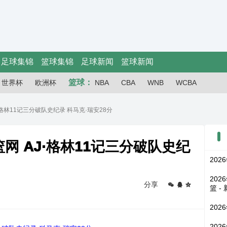
足球集锦
篮球集锦
足球新闻
篮球新闻
篮球：
世界杯
欧洲杯
NBA
CBA
WNB
WCBA
J·格林11记三分破队史纪录 科马克·瑞安28分
取篮网 AJ·格林11记三分破队史纪
202
202
分享
篮 -
202
202