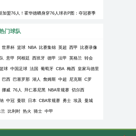
斯加盟76人！霍华德晒身穿76人球衣P图：夺冠赛季
热门球队
世界杯
篮球
NBA
比赛集锦
英超
西甲
比赛录像
队
意甲
阿根廷
西班牙
德甲
法甲
英格兰
转会
篮球
中国足球
法国
葡萄牙
CBA
梅西
皇家马德里
巴西
巴塞罗那
湖人
詹姆斯
中超
尼克斯
C罗
挪威
76人
拜仁慕尼黑
NBA常规赛
切尔西
纳
中冠
曼联
日本
CBA常规赛
勇士
埃及
曼城
米兰
比利时
热火
骑士
中甲