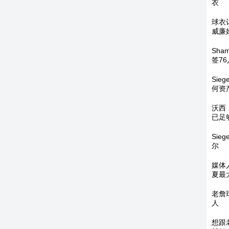
衣
球衣
威廉
Sh
签76
Si
何资
沃西
已足
Si
尔
媒体
夏最
老詹
人
想跟