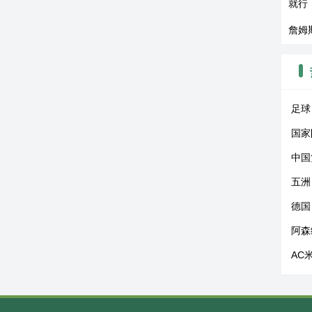
就行
詹姆
足球
国家
中国
五洲
德国
阿森
AC