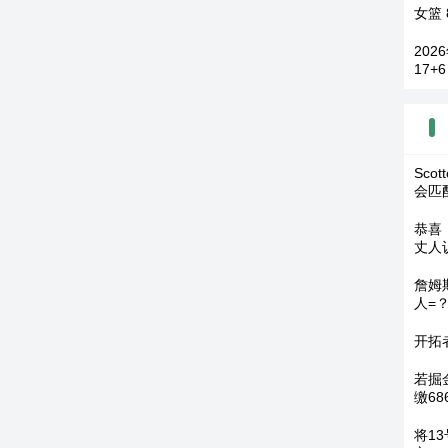
女篮 
202
17+
Sco
会匹
恭喜
丈人
詹姆
人=
开拓
若掘
缴68
将1